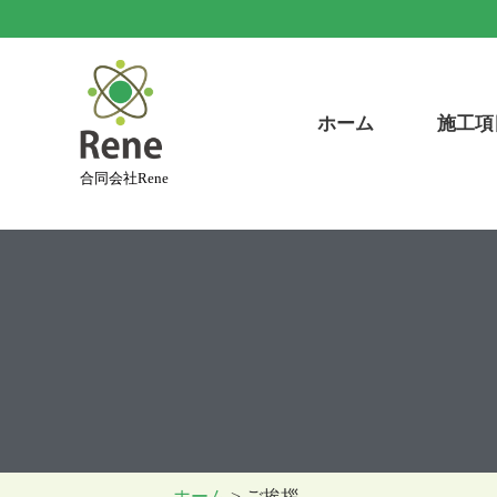
ホーム
施工項
合同会社Rene
ホーム
> ご挨拶