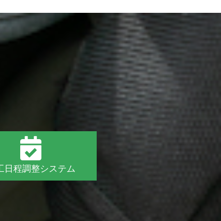
、
工日程調整システム