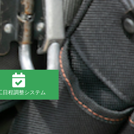
、
工日程調整システム