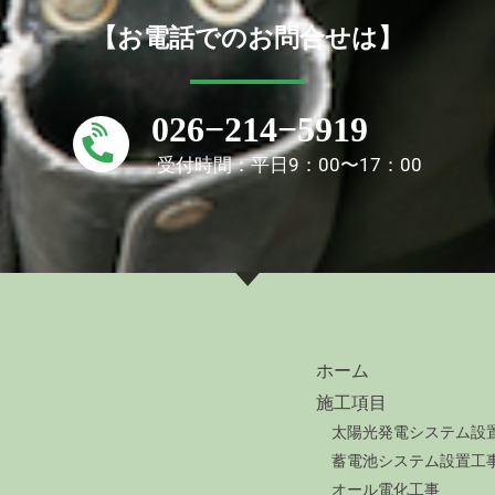
【お電話でのお問合せは】
026−214−5919
受付時間：平日9：00〜17：00
ホーム
施工項目
太陽光発電システム設
蓄電池システム設置工
オール電化工事